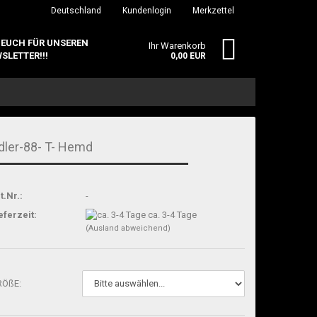
Deutschland
Kundenlogin
Merkzettel
 EUCH FÜR UNSEREN
Ihr Warenkorb
SLETTER!!!
0,00 EUR
dler-88- T- Hemd
t.Nr.:
-
erstellen
eferzeit:
ca. 3-4 Tage
ort vergessen?
(Ausland abweichend)
RÖßE: