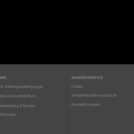
ER...
KUNDENSERVICE
 & Zahlungsbedingungen
E-Mail:
info@heimdall-versand.de
häre und Datenschutz
Kontaktformular
sbelehrung & Muster-
sformular