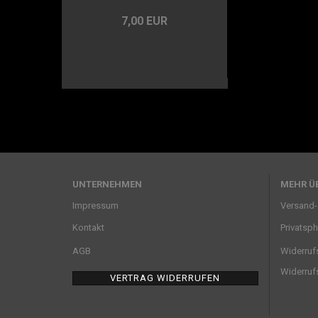
7,00 EUR
UNTERNEHMEN
MEHR ÜB
Impressum
Versand-
Kontakt
Privatsp
AGB
Widerruf
Widerruf
VERTRAG WIDERRUFEN