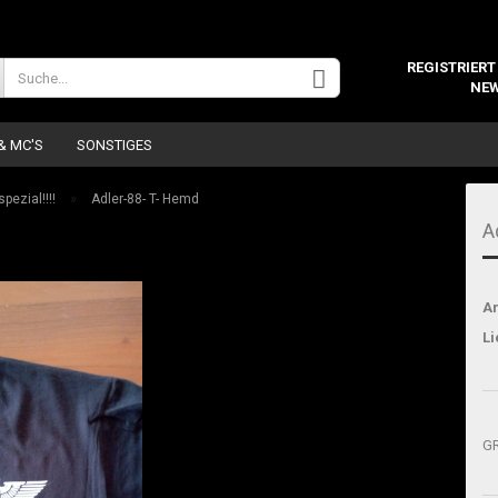
Wohnort
REGISTRIERT
NEW
 & MC'S
SONSTIGES
»
ezial!!!!
Adler-88- T- Hemd
A
Ar
Konto 
Li
Passw
G