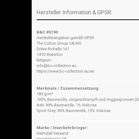
Hersteller Information & GPSR:
B&C #E190
Herstellerangaben gemäß GPSR
The Cotton Group SA/NV
Drève Richelle 161
1410 Waterloo
Belgium
info@bc-collection.eu
https://www.bc-collection.eu/en
Merkmale / Zusammensetzung:
185 g/m²
100% Baumwolle, vorgeschrumpft und ringgesponnen (Si
Ash: 99% Baumwolle, 1% Viskose
Sport Grey: 85% Baumwolle, 15% Viskose
Marke / Inverkehrbringer:
Heimdall Versand
Hauptstrasse 18