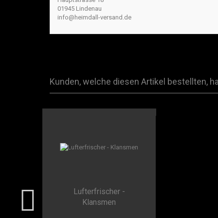
01945 Lindenau
info@heimdall-versand.de
Kunden, welche diesen Artikel bestellten, h
Lufterfrischer -
Klansmen