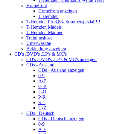
T-Hemden -Heimdalls White Wear
Homefront
Homefront anzeigen
T-Hemden
T-Hemden für 8,88- Sommerspezial!!!!
T-Hemden Mädels
T-Hemden Männer
Trainingshose
Unterwäsche
Bekleidung anzeigen
CD's ,DVD's ,LP's & MC's
CD's ,DVD's ,LP's & MC's anzeigen
CDs - Ausland
CDs - Ausland anzeigen
0-9
A-F
G-K
L-O
P-R
S-T
U-Z
CDs - Deutsch
CDs - Deutsch anzeigen
0-9
A-F