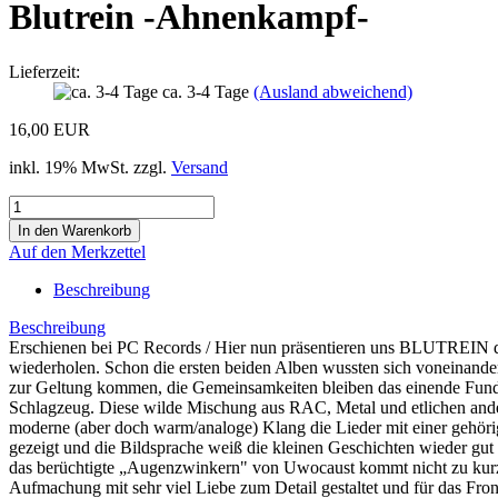
Blutrein -Ahnenkampf-
Lieferzeit:
ca. 3-4 Tage
(Ausland abweichend)
16,00 EUR
inkl. 19% MwSt. zzgl.
Versand
Auf den Merkzettel
Beschreibung
Beschreibung
Erschienen bei PC Records / Hier nun präsentieren uns BLUTREIN den
wiederholen. Schon die ersten beiden Alben wussten sich voneinan
zur Geltung kommen, die Gemeinsamkeiten bleiben das einende Fundam
Schlagzeug. Diese wilde Mischung aus RAC, Metal und etlichen ande
moderne (aber doch warm/analoge) Klang die Lieder mit einer gehörig
gezeigt und die Bildsprache weiß die kleinen Geschichten wieder gut 
das berüchtigte „Augenzwinkern" von Uwocaust kommt nicht zu kurz 
Aufmachung mit sehr viel Liebe zum Detail gestaltet und für das Fro