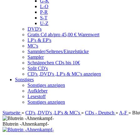
G-K
L-O
P-R
S-T
U-Z
DVD's
Gratis Cd ab/pro 45,00 € Warenwert
LP's & EP's
MC's
Sammler/Seltenes/Einzelstücke
Sampler
Schnäppchen CDs bis 10€
Split CD's
CD's ,DVD's ,LP's & MC's anzeigen
Sonstiges
Sonstiges anzeigen
Aufkleber
Lesestoff
Sonstiges anzeigen
Startseite
»
CD's ,DVD's ,LP's & MC's
»
CDs - Deutsch
»
A-F
»
Blu
Blutrein -Ahnenkampf-