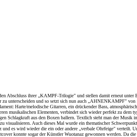
 Abschluss ihrer „KAMPF-Trilogie" und stellen damit erneut unter Bew
der zu unterscheiden und so setzt sich nun auch „AHNENKAMPF" von s
ent: Harte/melodische Gitarren, ein drückender Bass, atmosphärische
ren musikalischen Elementen, verbindet sich wieder perfekt zu dem 
en Schlagkraft aus den Boxen ballern. Textlich steht man der Musik in
zu visualisieren. Auch dieses Mal wurde ein thematischer Schwerpunkt 
und es wird wieder die ein oder andere „verbale Ohrfeige" verteilt
ntcover konnte sogar der Künstler Wuotanaz gewonnen werden. Da die Ba