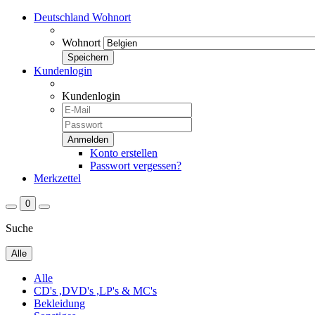
Deutschland
Wohnort
Wohnort
Kundenlogin
Kundenlogin
Konto erstellen
Passwort vergessen?
Merkzettel
0
Suche
Alle
Alle
CD's ,DVD's ,LP's & MC's
Bekleidung