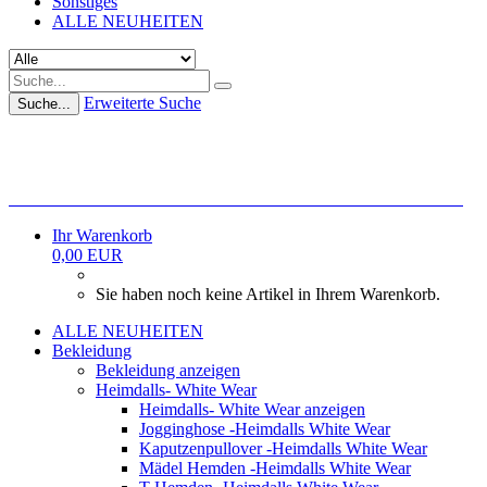
Sonstiges
ALLE NEUHEITEN
Erweiterte Suche
Suche...
REGISTRIERT EUCH FÜR UNSEREN NEWSLETTER!!!
Ihr Warenkorb
0,00 EUR
Sie haben noch keine Artikel in Ihrem Warenkorb.
ALLE NEUHEITEN
Bekleidung
Bekleidung anzeigen
Heimdalls- White Wear
Heimdalls- White Wear anzeigen
Jogginghose -Heimdalls White Wear
Kaputzenpullover -Heimdalls White Wear
Mädel Hemden -Heimdalls White Wear