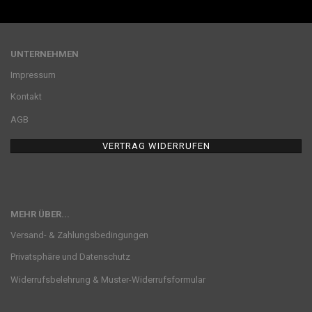
UNTERNEHMEN
Impressum
Kontakt
AGB
VERTRAG WIDERRUFEN
MEHR ÜBER...
Versand- & Zahlungsbedingungen
Privatsphäre und Datenschutz
Widerrufsbelehrung & Muster-Widerrufsformular