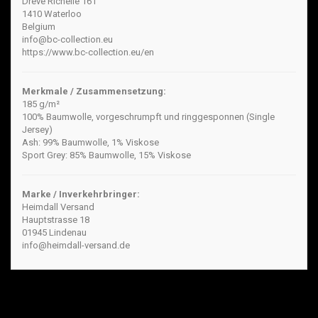
Drève Richelle 161
1410 Waterloo
Belgium
info@bc-collection.eu
https://www.bc-collection.eu/en
Merkmale / Zusammensetzung:
185 g/m²
100% Baumwolle, vorgeschrumpft und ringgesponnen (Single
Jersey)
Ash: 99% Baumwolle, 1% Viskose
Sport Grey: 85% Baumwolle, 15% Viskose
Marke / Inverkehrbringer:
Heimdall Versand
Hauptstrasse 18
01945 Lindenau
info@heimdall-versand.de