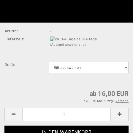
Art.Nr.:
-
Lieferzeit:
ca. 3-4 Tage
(Ausland abweichend)
Größe:
ab 16,00 EUR
inkl. 19% MwSt. zzgl.
Versand