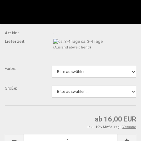
Art.Nr.:
-
Lieferzeit:
ca. 3-4 Tage
(Ausland abweichend)
Farbe:
Größe:
ab 16,00 EUR
inkl. 19% MwSt. zzgl.
Versand