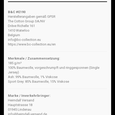
B&C #E190
Herstellerangaben gemäß GPSR
The Cotton Group SA/NV
Drève Richelle 161
1410 Waterloo
Belgium
info@bc-collection.eu
https://www.bc-collection.eu/en
Merkmale / Zusammensetzung:
185 g/m²
100% Baumwolle, vorgeschrumpft und ringgesponnen (Single
Jersey)
Ash: 99% Baumwolle, 1% Viskose
Sport Grey: 85% Baumwolle, 15% Viskose
Marke / Inverkehrbringer:
Heimdall Versand
Hauptstrasse 18
01945 Lindenau
info@heimdall-versand.de