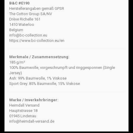
B&C #E190
Herstellerangaben gemäß GPSR
The Cotton Group SA/NV
Drève Richelle 161
1410 Waterloo
Belgium
info@bc-collection.eu
https://www.bc-collection.eu/en
Merkmale / Zusammensetzung:
185 g/m²
100% Baumwolle, vorgeschrumpft und ringgesponnen (Single
Jersey)
Ash: 99% Baumwolle, 1% Viskose
Sport Grey: 85% Baumwolle, 15% Viskose
Marke / Inverkehrbringer:
Heimdall Versand
Hauptstrasse 18
01945 Lindenau
info@heimdall-versand.de