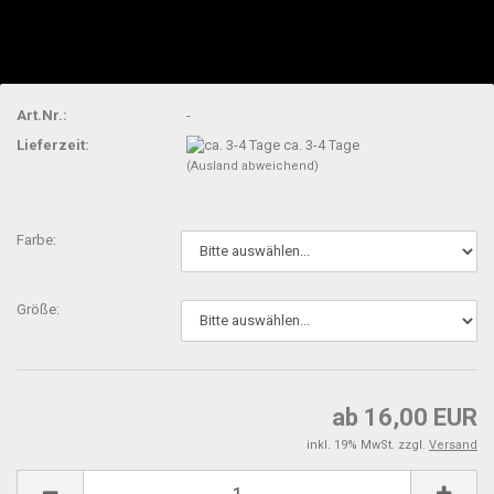
Art.Nr.:
-
Lieferzeit:
ca. 3-4 Tage
(Ausland abweichend)
Farbe:
Größe:
ab 16,00 EUR
inkl. 19% MwSt. zzgl.
Versand