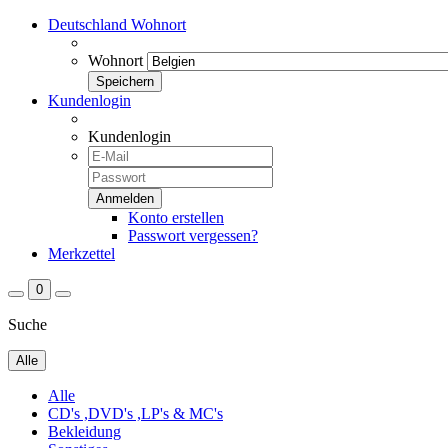
Deutschland
Wohnort
Wohnort
Kundenlogin
Kundenlogin
Konto erstellen
Passwort vergessen?
Merkzettel
0
Suche
Alle
Alle
CD's ,DVD's ,LP's & MC's
Bekleidung