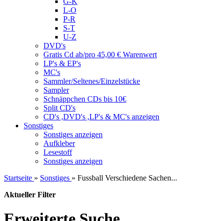
G-K
L-O
P-R
S-T
U-Z
DVD's
Gratis Cd ab/pro 45,00 € Warenwert
LP's & EP's
MC's
Sammler/Seltenes/Einzelstücke
Sampler
Schnäppchen CDs bis 10€
Split CD's
CD's ,DVD's ,LP's & MC's anzeigen
Sonstiges
Sonstiges anzeigen
Aufkleber
Lesestoff
Sonstiges anzeigen
Startseite
»
Sonstiges
»
Fussball Verschiedene Sachen...
Aktueller Filter
Erweiterte Suche