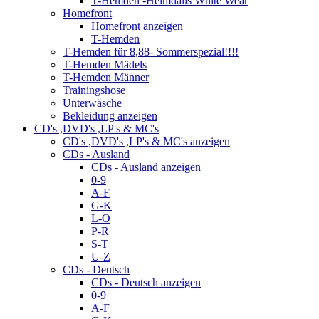
T-Hemden -Heimdalls White Wear
Homefront
Homefront anzeigen
T-Hemden
T-Hemden für 8,88- Sommerspezial!!!!
T-Hemden Mädels
T-Hemden Männer
Trainingshose
Unterwäsche
Bekleidung anzeigen
CD's ,DVD's ,LP's & MC's
CD's ,DVD's ,LP's & MC's anzeigen
CDs - Ausland
CDs - Ausland anzeigen
0-9
A-F
G-K
L-O
P-R
S-T
U-Z
CDs - Deutsch
CDs - Deutsch anzeigen
0-9
A-F