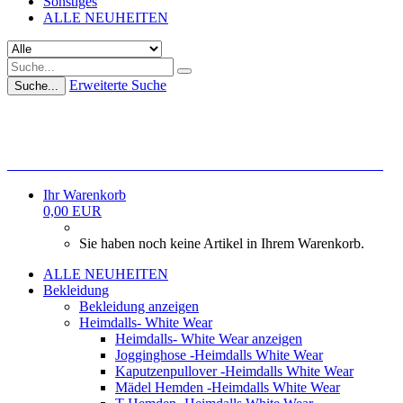
Sonstiges
ALLE NEUHEITEN
Erweiterte Suche
Suche...
REGISTRIERT EUCH FÜR UNSEREN NEWSLETTER!!!
Ihr Warenkorb
0,00 EUR
Sie haben noch keine Artikel in Ihrem Warenkorb.
ALLE NEUHEITEN
Bekleidung
Bekleidung anzeigen
Heimdalls- White Wear
Heimdalls- White Wear anzeigen
Jogginghose -Heimdalls White Wear
Kaputzenpullover -Heimdalls White Wear
Mädel Hemden -Heimdalls White Wear