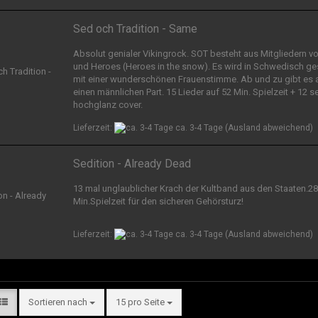
Sed och Tradition - Same
Absolut genialer Vikingrock. SOT besteht aus Mitgliedern v
und Heroes (Heroes in the snow). Es wird in Schwedisch g
mit einer wunderschönen Frauenstimme. Ab und zu gibt es 
einen männlichen Part. 15 Lieder auf 52 Min. Spielzeit + 12 s
hochglanz cover.
Lieferzeit:
ca. 3-4 Tage
(Ausland abweichend)
Sedition - Already Dead
13 mal unglaublicher Krach der Kultband aus den Staaten.28
Min.Spielzeit für den sicheren Gehörsturz!
Lieferzeit:
ca. 3-4 Tage
(Ausland abweichend)
Sortieren nach
15 pro Seite