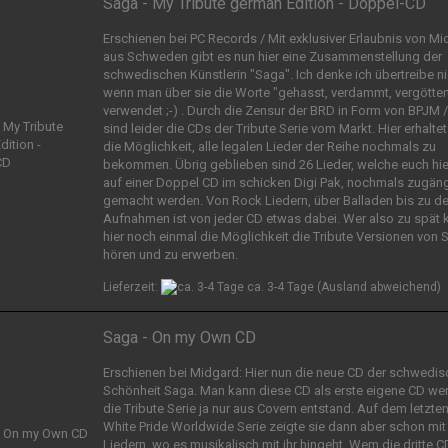
Saga - My Tribute german Edition - Doppel-CD
Erschienen bei PC Records / Mit exklusiver Erlaubnis von M
aus Schweden gibt es nun hier eine Zusammenstellung der
schwedischen Künstlerin "Saga". Ich denke ich übertreibe ni
wenn man über sie die Worte "gehasst, verdammt, vergötter
verwendet ;-) . Durch die Zensur der BRD in Form von BPJM /
sind leider die CDs der Tribute Serie vom Markt. Hier erhaltet
die Möglichkeit, alle legalen Lieder der Reihe nochmals zu
bekommen. Übrig geblieben sind 26 Lieder, welche euch hie
auf einer Doppel CD im schicken Digi Pak, nochmals zugäng
gemacht werden. Von Rock Liedern, über Balladen bis zu de
Aufnahmen ist von jeder CD etwas dabei. Wer also zu spät 
hier noch einmal die Möglichkeit die Tribute Versionen von 
hören und zu erwerben.
Lieferzeit:
ca. 3-4 Tage
(Ausland abweichend)
Saga - On my Own CD
Erschienen bei Midgard: Hier nun die neue CD der schwedi
Schönheit Saga. Man kann diese CD als erste eigene CD wer
die Tribute Serie ja nur aus Covern entstand. Auf dem letzten 
White Pride Worldwide Serie zeigte sie dann aber schon mit
Liedern, wo es musikalisch mit ihr hingeht. Wem die dritte C