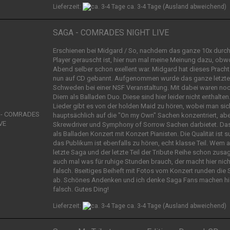
Lieferzeit:
ca. 3-4 Tage
(Ausland abweichend)
SAGA - COMRADES NIGHT LIVE
Erschienen bei Midgard / So, nachdem das ganze 10x durc
Player gerauscht ist, hier nun mal meine Meinung dazu, obw
Abend selber schon exellent war. Midgard hat dieses Prach
nun auf CD gebannt. Aufgenommen wurde das ganze letztes
Schweden bei einer NSF Veranstaltung. Mit dabei waren no
Diem als Balladen Duo. Diese sind hier leider nicht enthalten
Lieder gibt es von der holden Maid zu hören, wobei man sic
hauptsächlich auf die "On my Own" Sachen konzentriert, ab
Skrewdriver und Symphony of Sorrow Sachen darbietet. Da
als Balladen Konzert mit Konzert Pianisten. Die Qualität ist s
das Publikum ist ebenfalls zu hören, echt klasse Teil. Wem a
letzte Saga und der letzte Teil der Tribute Reihe schon zusa
auch mal was für ruhige Stunden brauch, der macht hier nich
falsch. 8seitiges Beiheft mit Fotos vom Konzert runden die
ab. Schönes Andenken und ich denke Saga Fans machen hie
falsch. Gutes Ding!
Lieferzeit:
ca. 3-4 Tage
(Ausland abweichend)