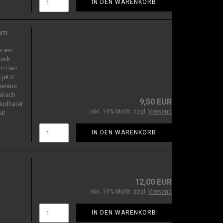
IN DEN WARENKORB
am
 ein
usik
n Herr
 jetzt
 heraus
alisch
9,50 EUR
Mudhater
inkl. 19% MwSt. zzgl.
Versand
at
IN DEN WARENKORB
12,00 EUR
inkl. 19% MwSt. zzgl.
Versand
IN DEN WARENKORB