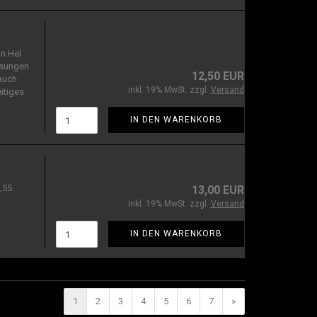
on Hel
esungen
12,50 EUR
auch
inkl. 19% MwSt. zzgl.
Versand
eitiges
IN DEN WARENKORB
,55
13,00 EUR
inkl. 19% MwSt. zzgl.
Versand
IN DEN WARENKORB
1
2
3
4
5
6
7
»