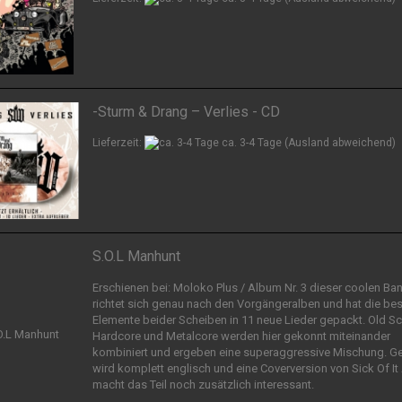
-Sturm & Drang – Verlies - CD
Lieferzeit:
ca. 3-4 Tage
(Ausland abweichend)
S.O.L Manhunt
Erschienen bei: Moloko Plus / Album Nr. 3 dieser coolen Ba
richtet sich genau nach den Vorgängeralben und hat die be
Elemente beider Scheiben in 11 neue Lieder gepackt. Old S
Hardcore und Metalcore werden hier gekonnt miteinander
kombiniert und ergeben eine superaggressive Mischung. 
wird komplett englisch und eine Coverversion von Sick Of It 
macht das Teil noch zusätzlich interessant.