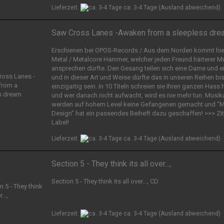
Lieferzeit:
ca. 3-4 Tage
(Ausland abweichend)
Saw Cross Lanes -Awaken from a sleepless dre
Erschienen bei OPOS-Records / Aus dem Norden kommt hier
Metal / Metalcore Hammer, welcher jeden Freund härterer M
ansprechen dürfte. Den Gesang teilen sich eine Dame und ei
und in dieser Art und Weise dürfte das in unseren Reihen bis
einzigartig sein. In 10 Titeln schreien sie Ihren ganzen Hass
und wer danach nicht aufwacht, wird es nie mehr tun. Musik
werden auf hohem Level keine Gefangenen gemacht und "
Design" hat ein passendes Beiheft dazu geschaffen! >>> Zit
Label!
Lieferzeit:
ca. 3-4 Tage
(Ausland abweichend)
Section 5 - They think its all over...,
Section 5 - They think its all over..., CD
Lieferzeit:
ca. 3-4 Tage
(Ausland abweichend)