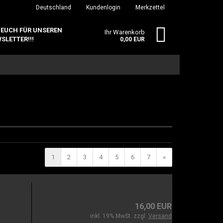
Deutschland
Kundenlogin
Merkzettel
 EUCH FÜR UNSEREN
Ihr Warenkorb
SLETTER!!!
0,00 EUR
erstellen
1
2
3
4
5
6
7
»
ort vergessen?
16,00 EUR
inkl. 19% MwSt. zzgl.
Versand