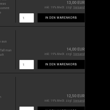
13,00 EUR
etwas
inkl. 19% MwSt. zzgl.
Versand
u kommt
e
IN DEN WARENKORB
n aus
14,00 EUR
Tall man
inkl. 19% MwSt. zzgl.
Versand
u9.
IN DEN WARENKORB
12,50 EUR
n
inkl. 19% MwSt. zzgl.
Versand