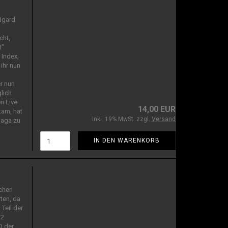
idgard
cht,
t"
 Index,
 ihr nun
r nun
lich
n Live
14,00 EUR
kam, hat
inkl. 19% MwSt. zzgl.
Versand
Saga zu
IN DEN WARENKORB
schen
ten, da
Teil der
 2
D der