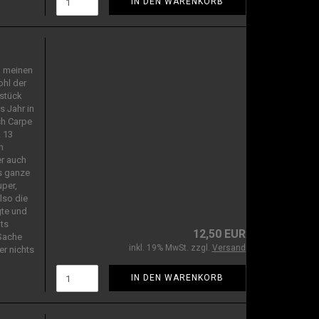
IN DEN WARENKORB
h meinen
ohl der
tstück
 Jahr in
ch Carpe
. 13
h
er auch
s ganze
uper,
lso die
gte und
ts
12,50 EUR
 Sache
inkl. 19% MwSt. zzgl.
Versand
r nichts
IN DEN WARENKORB