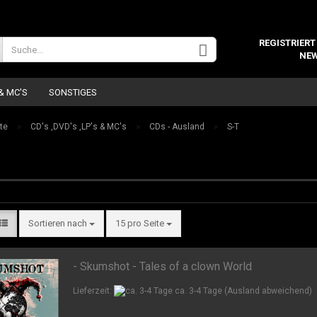
Wohnort
REGISTRIERT
NEW
 & MC'S
SONSTIGES
»
»
»
te
CD's ,DVD's ,LP's & MC's
CDs - Ausland
S-T
Konto 
Sortieren nach
15 pro Seite
Passw
- Skumshot - Tales of a clown World
Lieferzeit:
ca. 3-4 Tage
(Ausland abweichend)