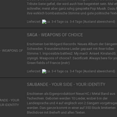
Tribute Serie gefiel, der wird auch hier begeistert sein. Mal 
schneller, meist aber ganz ruhig gespielte Pop Musik. Daz
ihre wirklich bombastische Stimme und gute politische Text
Lieferzeit:
ca. 3-4 Tage
(Ausland abweichend)
SAGA - WEAPONS OF CHOICE
Erschienen bei Midgard Records. Neues Album der Sängeri
Schweden. 9 wunderschöne Lieder gepaart mit Ihrer tollen
Stimme.1. Impossible battles2. My man3. Arise4. Kinsland5. 
crying6. Weapons of choice7. Sacrifice8. Always here for yo
Green fields of France (instr)
Lieferzeit:
ca. 3-4 Tage
(Ausland abweichend)
SAUBANDE - YOUR SIDE - YOUR IDENTITY
Erschienen als Eigenproduktion! Neue HC / Metal Band aus
Tschechien. Geboten werden 10 Lieder, wobei 6 in der
Landesprache und 4 auf englisch von 2 Sängern vorgetrage
werden. Das ganze kommt in einer auf 350 Stück limitierten
Blechdose mit Beiheft und allen Texten.