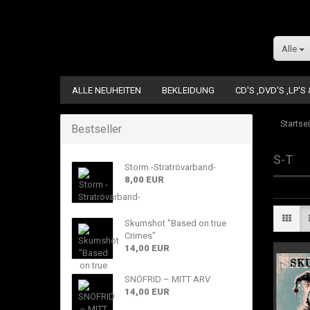
Alle
ALLE NEUHEITEN
BEKLEIDUNG
CD'S ,DVD'S ,LP'S
Startsei
Bestseller
S-T
Storm -Stratrövarband-
8,00 EUR
Skumshot "Based on true
Crimes"
14,00 EUR
SNÖFRID – MITT ARV
14,00 EUR