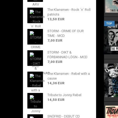
The Klansmen - Rock ´n´ Roll
patriots
13,50 EUR
TOP
STORM - CRIME OF OUR
TIME - MCD
7,00 EUR
STORM - DIKT &
FÖRBANNAD LÖGN - MCD
7,00 EUR
The Klansmen - Rebel with a
cause
14,36 EUR
Tribute to Jonny Rebel
14,50 EUR
SNÖFRID - DEBUT CD