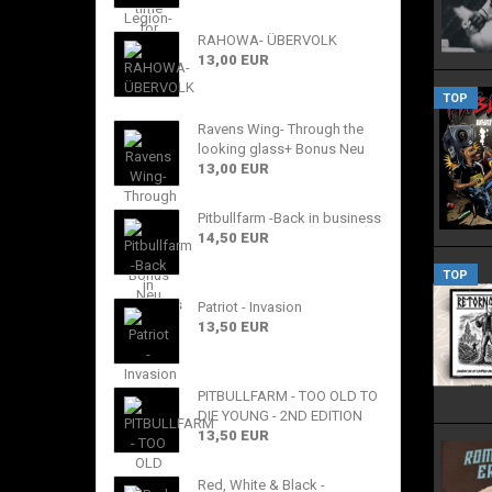
RAHOWA- ÜBERVOLK
13,00 EUR
TOP
Ravens Wing- Through the
looking glass+ Bonus Neu
13,00 EUR
Pitbullfarm -Back in business
14,50 EUR
TOP
Patriot - Invasion
13,50 EUR
PITBULLFARM - TOO OLD TO
DIE YOUNG - 2ND EDITION
13,50 EUR
Red, White & Black -