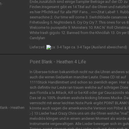
Ende,zusätzlich sind einige Sampler Beiträge auf der CD zu
Finden.Insgesamt gibt es 14 Titel auf die Ohren und natürlich
es hier Pflichtkauf für alle PBF Fans... >>>Zitat Label! 1. Rubb
sexmachine 2. Our time will come 3. Switchblade casanova 4
Frihetssång 5. Nightriders 6. Cry Cry Cry 7. This ones for us 8
Welcome to pussyville 9. Monsters 10. RAC N` Roll Christma
White trash gigolo 12. Banned from the Khnöllah 13. On yer b
Candylan
Lieferzeit:
ca. 3-4 Tage
(Ausland abweichend)
Point Blank - Heathen 4 Life
In Übersee ticken bekanntlich nicht nur die Uhren anderes 
auch die wirren Gedanken mancher Leute. Diese CD ist auf
1111Stück Handlimitiert und schon so ziemlich eigen. Hier s
sich definitiv nur Leute ran trauen welche auf schrägen Dixi
aus Florida a la Attack, Kill or be Kill oder gar Caucazoids s
Das ist zu 100% drunken asshole kicking bitxxes Mucke. Da
vermischt mit einer leichten Note Punk ergibt POINT BLANK!
könnte auch sagen die amerikanische Version von Pöbel &
;-) 13 Lieder haut Crazy Chris uns um die Ohren welche "mal"
melodiös klingen und in einem anderen Moment als würde e
Instrumente vergewaltigen. Alle Lieder bewegen sich im gut
Tempo, somit eigenen sich die Lieder auch gut dazu sich in