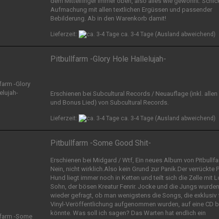
dem Mittelfinger immer oben, also alles wie gewohnt. Schic
Aufmachung mit allen textlichen Ergüssen und passender
Bebilderung. Ab in den Warenkorb damit!
Lieferzeit:
ca. 3-4 Tage
(Ausland abweichend)
Pitbullfarm -Glory Hole Hallelujah-
Erschienen bei Subcultural Records / Neuauflage (inkl. allen
und Bonus Lied) von Subcultural Records.
Lieferzeit:
ca. 3-4 Tage
(Ausland abweichend)
Pitbullfarm -Some Good Shit-
Erschienen bei Midgard / Wtf, Ein neues Album von Pitbullf
Nein, nicht wirklich.Also kein Grund zur Panik.Der verrückte 
Hund liegt immer noch in Ketten und teilt sich die Zelle mit L
Sohn, der bösen Kreatur Fenrir. Jocke und die Jungs wurden
wieder gefragt, ob man wenigstens die Songs, die exklusiv f
Vinyl-Veröffentlichung aufgenommen wurden, auf eine CD b
könnte. Was soll ich sagen? Das Warten hat endlich ein