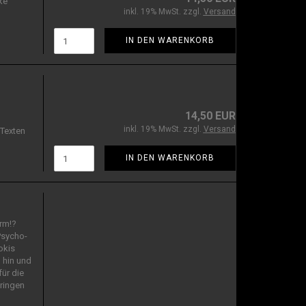
ke
inkl. 19% MwSt. zzgl.
Versand
IN DEN WARENKORB
14,50 EUR
inkl. 19% MwSt. zzgl.
Versand
 Texten
IN DEN WARENKORB
arm!?
Psycho-
okis
 hin und
ür die
ringen