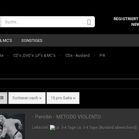
Wohnort
REGISTRIERT
NEW
 & MC'S
SONSTIGES
»
»
»
te
CD's ,DVD's ,LP's & MC's
CDs - Ausland
P-R
Konto 
Sortieren nach
15 pro Seite
Passw
- Pervitin - METODO VIOLENTO
Lieferzeit:
ca. 3-4 Tage
(Ausland abweichend)