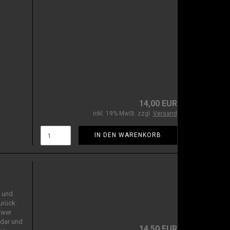
14,00 EUR
inkl. 19% MwSt. zzgl.
Versand
IN DEN WARENKORB
k und
urück.
 wer
adar und
14,50 EUR