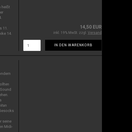
 heißt
er
.
.
14,50 EUR
s 11.
inkl. 19% MwSt. zzgl.
Versand
ike 14.
IN DEN WARENKORB
sondern
ollten
e Sound
tehen.
s
 Man
 Gesocks
r seine
en Midi-