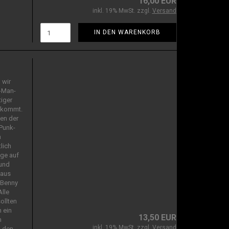
16,00 EUR
inkl. 19% MwSt. zzgl.
Versand
IN DEN WARENKORB
 wir
e-Man-
iger
uskommt.
ken der
/Punk-
m
lich
age auf
und
 aus
 Benny
Alle
ollten
 ein
13,50 EUR
m
inkl. 19% MwSt. zzgl.
Versand
u den