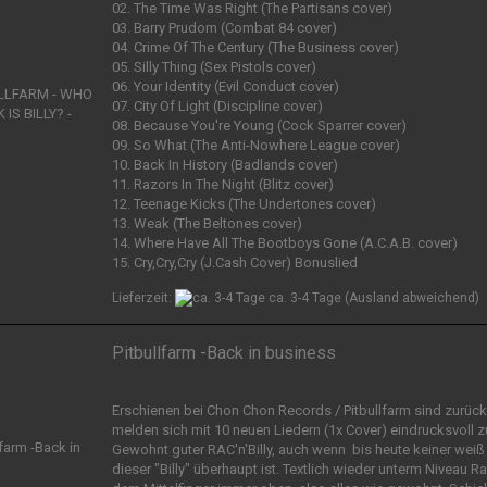
02. The Time Was Right (The Partisans cover)
03. Barry Prudom (Combat 84 cover)
04. Crime Of The Century (The Business cover)
05. Silly Thing (Sex Pistols cover)
06. Your Identity (Evil Conduct cover)
07. City Of Light (Discipline cover)
08. Because You're Young (Cock Sparrer cover)
09. So What (The Anti-Nowhere League cover)
10. Back In History (Badlands cover)
11. Razors In The Night (Blitz cover)
12. Teenage Kicks (The Undertones cover)
13. Weak (The Beltones cover)
14. Where Have All The Bootboys Gone (A.C.A.B. cover)
15. Cry,Cry,Cry (J.Cash Cover) Bonuslied
Lieferzeit:
ca. 3-4 Tage
(Ausland abweichend)
Pitbullfarm -Back in business
Erschienen bei Chon Chon Records / Pitbullfarm sind zurüc
melden sich mit 10 neuen Liedern (1x Cover) eindrucksvoll z
Gewohnt guter RAC'n'Billy, auch wenn bis heute keiner weiß
dieser "Billy" überhaupt ist. Textlich wieder unterm Niveau R