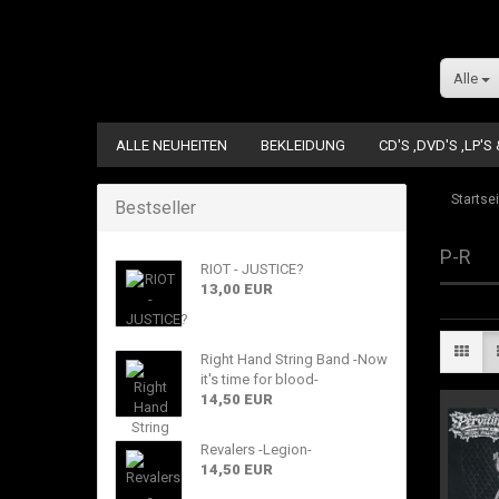
Alle
ALLE NEUHEITEN
BEKLEIDUNG
CD'S ,DVD'S ,LP'S
Startsei
Bestseller
P-R
RIOT - JUSTICE?
13,00 EUR
Right Hand String Band -Now
it's time for blood-
14,50 EUR
Revalers -Legion-
14,50 EUR