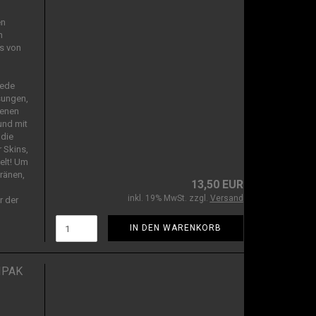
en
n
s von
Jede
sungen,
genen
und mit
die
 Skins,
elt! Um
ränen,
13,50 EUR
inkl. 19% MwSt. zzgl.
Versand
r der
IN DEN WARENKORB
IPAK