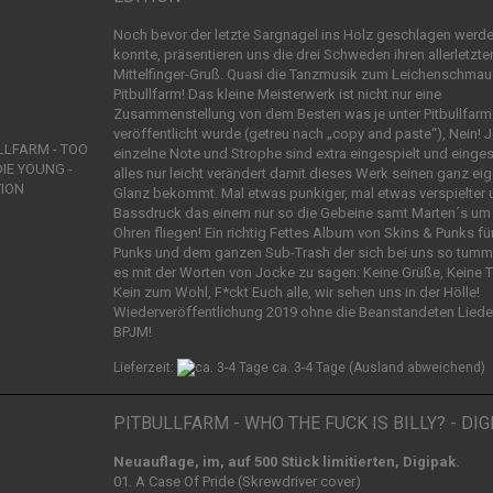
Noch bevor der letzte Sargnagel ins Holz geschlagen werd
konnte, präsentieren uns die drei Schweden ihren allerletzte
Mittelfinger-Gruß. Quasi die Tanzmusik zum Leichenschmau
Pitbullfarm! Das kleine Meisterwerk ist nicht nur eine
Zusammenstellung von dem Besten was je unter Pitbullfarm
veröffentlicht wurde (getreu nach „copy and paste“), Nein! 
einzelne Note und Strophe sind extra eingespielt und einge
alles nur leicht verändert damit dieses Werk seinen ganz ei
Glanz bekommt. Mal etwas punkiger, mal etwas verspielter 
Bassdruck das einem nur so die Gebeine samt Marten´s um 
Ohren fliegen! Ein richtig Fettes Album von Skins & Punks für
Punks und dem ganzen Sub-Trash der sich bei uns so tumm
es mit der Worten von Jocke zu sagen: Keine Grüße, Keine T
Kein zum Wohl, F*ckt Euch alle, wir sehen uns in der Hölle!
Wiederveröffentlichung 2019 ohne die Beanstandeten Liede
BPJM!
Lieferzeit:
ca. 3-4 Tage
(Ausland abweichend)
PITBULLFARM - WHO THE FUCK IS BILLY? - DIG
Neuauflage, im, auf 500 Stück limitierten, Digipak.
01. A Case Of Pride (Skrewdriver cover)