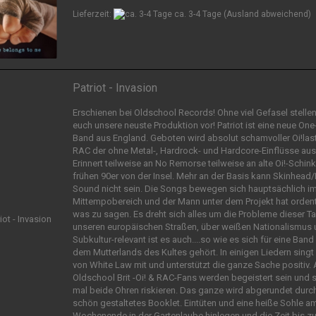
Lieferzeit:
ca. 3-4 Tage
(Ausland abweichend)
Patriot - Invasion
Erschienen bei Oldschool Records! Ohne viel Gefasel stellen
euch unsere neuste Produktion vor! Patriot ist eine neue On
Band aus England. Geboten wird absolut schamvoller Oi!last
RAC der ohne Metal-, Hardrock- und Hardcore-Einflüsse a
Erinnert teilweise an No Remorse teilweise an alte Oi!-Schin
frühen 90er von der Insel. Mehr an der Basis kann Skinhead
Sound nicht sein. Die Songs bewegen sich hauptsächlich i
Mittempobereich und der Mann unter dem Projekt hat ordent
was zu sagen. Es dreht sich alles um die Probleme dieser T
unseren europäischen Straßen, über weißen Nationalismus 
Subkultur-relevant ist es auch....so wie es sich für eine Band
dem Mutterlands des Kultes gehört. In einigen Liedern singt
von White Law mit und unterstützt die ganze Sache positiv. 
Oldschool Brit -Oi! & RAC-Fans werden begeistert sein und s
mal beide Ohren riskieren. Das ganze wird abgerundet durch
schön gestaltetes Booklet. Eintüten und eine heiße Sohle a
Wochenende in der Gartenlaube hinlegen und die Zeit bis z