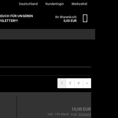
Deutschland
Kundenlogin
Merkzettel
 EUCH FÜR UNSEREN
Ihr Warenkorb
SLETTER!!!
0,00 EUR
erstellen
1
2
3
»
ort vergessen?
10,00 EUR
inkl. 19% MwSt. zzgl.
Versand