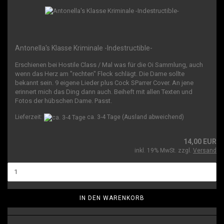
Antonella's Klasse Kriminale -Indestructible-
Erschienen bei Hostile Class / Mal was für die Oi Sammlung, auch
wenn das Herz am "rechten" Fleck schlägt. Die Dame sollte
bekannt sein. 9 eigene Lieder plus Cock SParrer Cover. An jene
erinnert mich das Ding dann auch. Beiheft mit allen Texten und
Fotos der hübschen Dame. Passt.
Lieferzeit:
ca. 3-4 Tage
(Ausland abweichend)
14,00 EUR
inkl. 19% MwSt. zzgl.
Versand
IN DEN WARENKORB