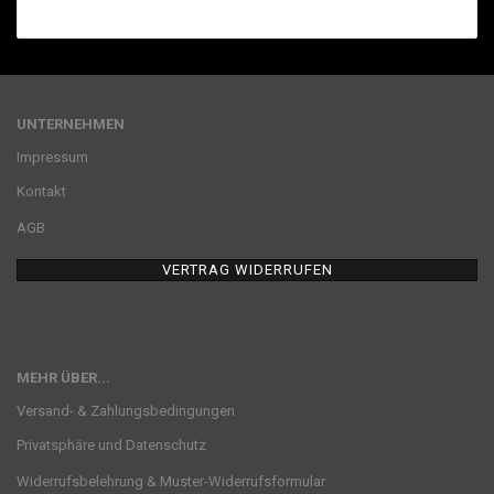
UNTERNEHMEN
Impressum
Kontakt
AGB
VERTRAG WIDERRUFEN
MEHR ÜBER...
Versand- & Zahlungsbedingungen
Privatsphäre und Datenschutz
Widerrufsbelehrung & Muster-Widerrufsformular