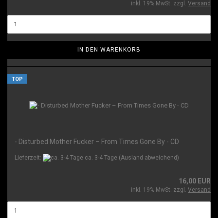
inkl. 19% MwSt. zzgl.
Versand
IN DEN WARENKORB
TOP
- Disturbed Mother Fucker – From Times Gone By - CD
Lieferzeit:
ca. 3-4 Tage
(Ausland abweichend)
16,00 EUR
inkl. 19% MwSt. zzgl.
Versand