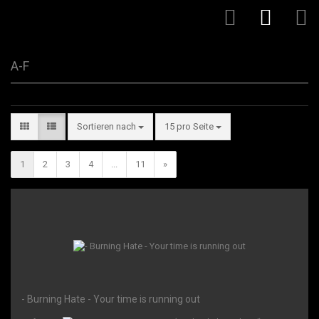
A-F
Sortieren nach
15 pro Seite
1
2
3
4
...
11
»
- Burning Hate - Your time is running out