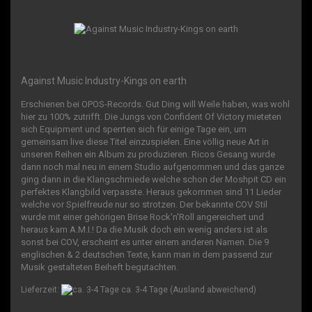
Against Music Industry-Kings on earth
Erschienen bei OPOS-Records. Gut Ding will Weile haben, was wohl
hier zu 100% zutrifft. Die Jungs von Confident Of Victory mieteten
sich Equipment und sperrten sich für einige Tage ein, um
gemeinsam live diese Titel einzuspielen. Eine völlig neue Art in
unseren Reihen ein Album zu produzieren. Ricos Gesang wurde
dann noch mal neu in einem Studio aufgenommen und das ganze
ging dann in die Klangschmiede welche schon der Moshpit CD ein
perfektes Klangbild verpasste. Heraus gekommen sind 11 Lieder
welche vor Spielfreude nur so strotzen. Der bekannte COV Stil
wurde mit einer gehörigen Brise Rock'n'Roll angereichert und
heraus kam A.M.I.! Da die Musik doch ein wenig anders ist als
sonst bei COV, erscheint es unter einem anderen Namen. Die 9
englischen & 2 deutschen Texte, kann man in dem passend zur
Musik gestalteten Beiheft begutachten.
Lieferzeit:
ca. 3-4 Tage
(Ausland abweichend)