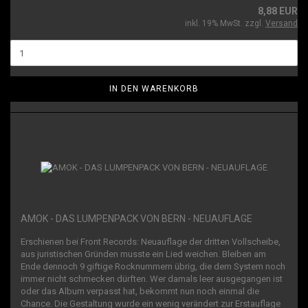
8,88 EUR
inkl. 19% MwSt. zzgl.
Versand
IN DEN WARENKORB
AMOK - DAS LUMPENPACK VON BERN - NEUAUFLAGE
Erschienen bei Front Records: Neuauflage der dritten Vollscheibe,
aus juristischen Gründen musste ein Lied weichen. Bleiben am
Ende dennoch 9 giftige Rocknummern übrig, die dem System noch
immer nicht schmecken dürften. Wer damals leer ausgegangen ist
oder das Album verpasst hat, bekommt nun noch einmal die
Chance. Die Gestaltung wurde ein wenig verändert zur Erstauflage