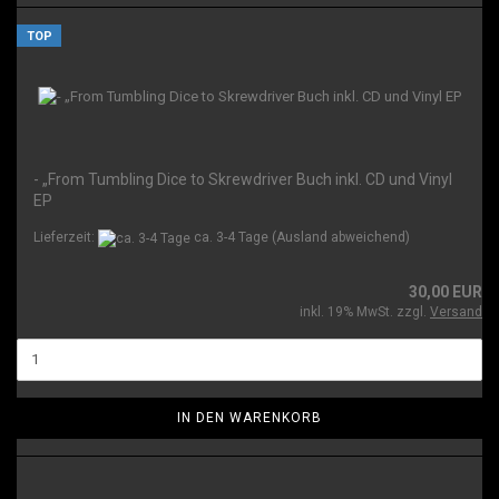
TOP
- „From Tumbling Dice to Skrewdriver Buch inkl. CD und Vinyl
EP
Lieferzeit:
ca. 3-4 Tage
(Ausland abweichend)
30,00 EUR
inkl. 19% MwSt. zzgl.
Versand
IN DEN WARENKORB