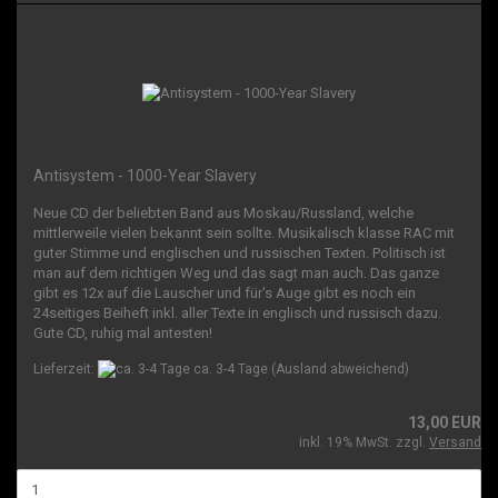
Antisystem - 1000-Year Slavery
Neue CD der beliebten Band aus Moskau/Russland, welche
mittlerweile vielen bekannt sein sollte. Musikalisch klasse RAC mit
guter Stimme und englischen und russischen Texten. Politisch ist
man auf dem richtigen Weg und das sagt man auch. Das ganze
gibt es 12x auf die Lauscher und für's Auge gibt es noch ein
24seitiges Beiheft inkl. aller Texte in englisch und russisch dazu.
Gute CD, ruhig mal antesten!
Lieferzeit:
ca. 3-4 Tage
(Ausland abweichend)
13,00 EUR
inkl. 19% MwSt. zzgl.
Versand