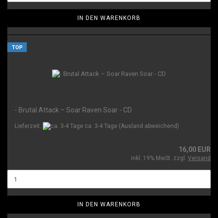
IN DEN WARENKORB
TOP
- Brutal Attack – Soar Raven Soar - CD
Lieferzeit:
ca. 3-4 Tage
(Ausland abweichend)
16,00 EUR
inkl. 19% MwSt. zzgl.
Versand
IN DEN WARENKORB