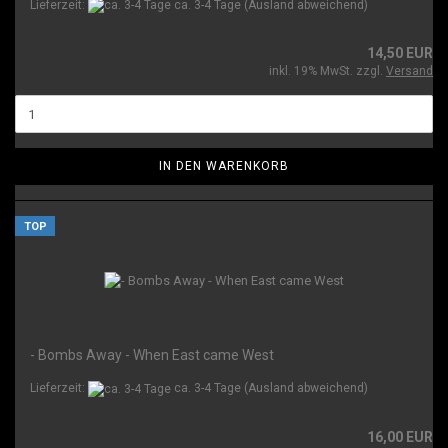
Lieferzeit:
ca. 3-4 Tage
(Ausland abweichend)
14,50 EUR
inkl. 19% MwSt. zzgl.
Versand
IN DEN WARENKORB
TOP
- Bombs Away - When East came West
Lieferzeit:
ca. 3-4 Tage
(Ausland abweichend)
16,00 EUR