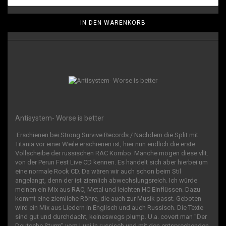
IN DEN WARENKORB
Antisystem- Worse is better
Erschienen bei Strong Survive Records / Nachdem die Split mit
Titania vor einer Weile erschienen ist, hier nun endlich die erste
Vollscheibe der russischen RAC Kombo. Manche mögen diese vllt.
von der Perun Fest Live CD kennen. Es handelt sich aber hierbei um
eine normale Rock CD. Da wären wir auch schon beim Stil
angelangt, denn der ist ziemlich abwechslungsreich. Ich würde
meinen ein Mix aus RAC, Metal und leichten HC Einflüssen. Dazu
kommt eine ziemliche Röhre, die auch zur Musik passt. Geboten
wird ein Mix aus Liedern in Englisch und auch Russisch. Die Texte
sind gut und durchdacht, keineswegs plump. U.a. covert man "Der
Deutsche Sturm" vom Luni in russisch und mit den entsprechenden