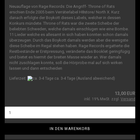
Neuauflage von Rage Records: Die Angriff- Throne of Rats
erschien Ende 2005 beim Verräterlabel H8store/ North X. Kurz
danach erfolgte der Boykott dieses Labels, welcher in dessen
Konkurs mündete. Throne of Rats war die zweite Scheibe der
beliebten Schweden, welche damals einschlugen wie eine Bombe.
11 Lieder welche es allesamt in sich haben konnten schon damals
überzeugen. Durch das Boykott damals werden aber die wenigste
diese Scheibe im Regal stehen haben. Rage Records ergatterte die
Restbestände er Erstpressung, veränderte das Booklet geringfügig
und bietet es hiermit der breiten Masse wieder an. Wer damals
nicht zuschlagen konnte, soll die Hörprobe mal auf sich wirken
lassen und dann entscheiden
Lieferzeit:
ca. 3-4 Tage
(Ausland abweichend)
13,00 EUR
inkl. 19% MwSt. zzgl.
Versand
IN DEN WARENKORB