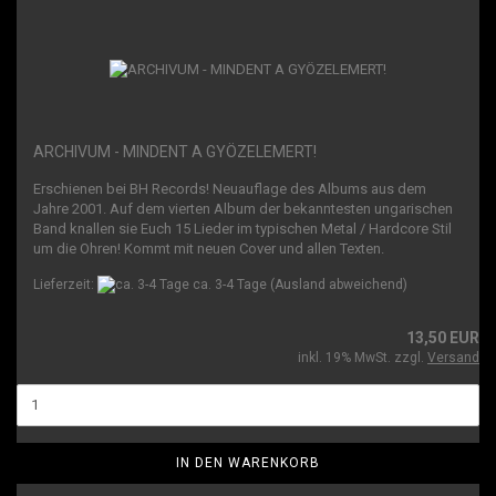
ARCHIVUM - MINDENT A GYÖZELEMERT!
Erschienen bei BH Records! Neuauflage des Albums aus dem
Jahre 2001. Auf dem vierten Album der bekanntesten ungarischen
Band knallen sie Euch 15 Lieder im typischen Metal / Hardcore Stil
um die Ohren! Kommt mit neuen Cover und allen Texten.
Lieferzeit:
ca. 3-4 Tage
(Ausland abweichend)
13,50 EUR
inkl. 19% MwSt. zzgl.
Versand
IN DEN WARENKORB