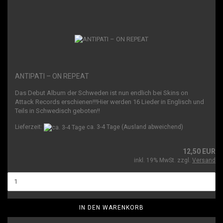
ANTIPATI – ON REPEAT
Das Debut Album der Schweden ist nun endlich bei Skins on
Attack Records erschienen!!!Hier werden 16 Lieder in Englisch und
Teils in Schwedisch geboten!!
Lieferzeit:
ca. 3-4 Tage
(Ausland abweichend)
12,50 EUR
inkl. 19% MwSt. zzgl.
Versand
IN DEN WARENKORB