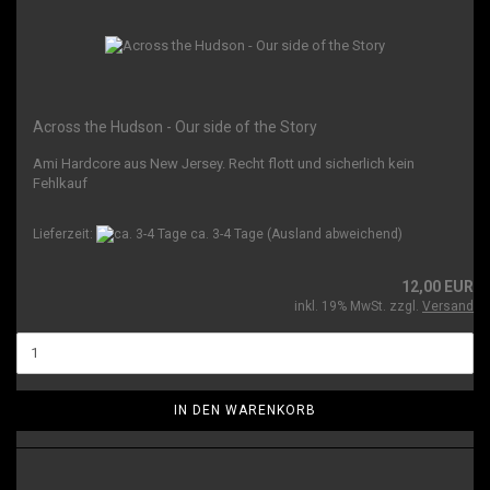
Across the Hudson - Our side of the Story
Ami Hardcore aus New Jersey. Recht flott und sicherlich kein
Fehlkauf
Lieferzeit:
ca. 3-4 Tage
(Ausland abweichend)
12,00 EUR
inkl. 19% MwSt. zzgl.
Versand
IN DEN WARENKORB