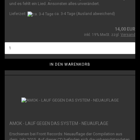
und es fehlt ein Lied. Ansonsten alles unverändert.
Lieferzeit:
ca. 3-4 Tage
(Ausland abweichend)
14,00 EUR
inkl. 19% MwSt. zzgl.
Versand
IN DEN WARENKORB
AMOK - LAUF GEGEN DAS SYSTEM - NEUAUFLAGE
Erschienen bei Front Records: Neuauflage der Compilation aus
dem Jahr 2015. Auf dieser CD befinden sich die unbeandstandeten