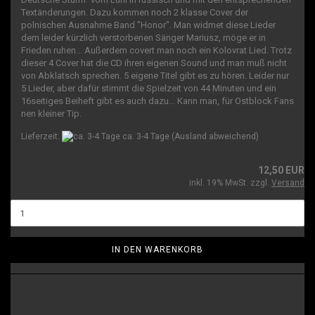
Textänderungen. Dazu kommen noch 2 klasse Cover der
polnischen Ausnahme Band "Honor". Man widmet diese Lieder
dem leider kürzlich verstorbenen Sänger Mariusz, möge er in
Frieden ruhen... Außerdem covert man noch ein Kolovrat Lied. Trotz
dieser 4 Cover hat die CD ihren eigenen Sound und man muß nicht
von Abklatsch sprechen. 5 eigene Titel gibt es zu hören. Leider nur
5 Lieder, aber dafür stimmt die Spielzeit von 44 Minuten und ein
16seitiges Beiheft gibt es auch dazu... Kann man, für Ostblock Fans
nen kleiner Tip.
Lieferzeit:
ca. 3-4 Tage
(Ausland abweichend)
12,50 EUR
inkl. 19% MwSt. zzgl.
Versand
IN DEN WARENKORB