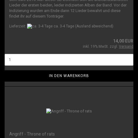
Lieder der ersten beiden, leider indizierten Alben der Band. Vor der
Indizierung wurden am Ende dann 12 Lieder bewahrt und diese
findet ihr auf diesem Tonträger.
Lieferzeit:
ca. 3-4 Tage
(Ausland abweichend)
14,00 EUR
inkl. 19% MwSt. zzgl.
Versand
IN DEN WARENKORB
Angriff - Throne of rats