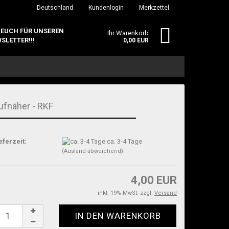
Deutschland
Kundenlogin
Merkzettel
 EUCH FÜR UNSEREN
Ihr Warenkorb
SLETTER!!!
0,00 EUR
ufnäher - RKF
eferzeit:
ca. 3-4 Tage
erstellen
(Ausland abweichend)
ort vergessen?
4,00 EUR
inkl. 19% MwSt. zzgl.
Versand