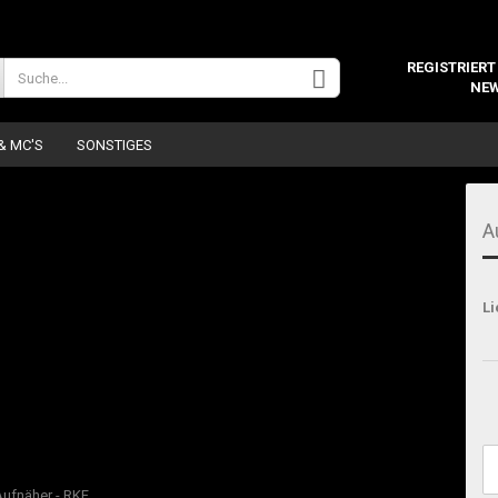
Wohnort
REGISTRIERT
NEW
 & MC'S
SONSTIGES
A
Li
Konto 
Passw