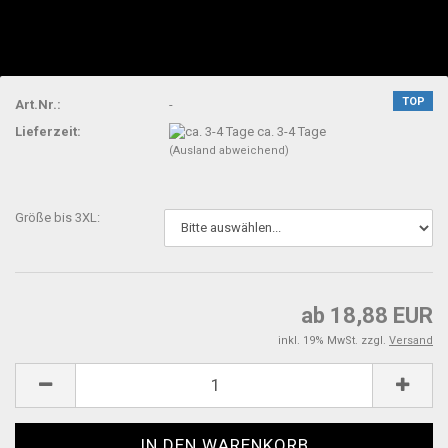
TOP
Art.Nr.:
-
Lieferzeit:
ca. 3-4 Tage
(Ausland abweichend)
Größe bis 3XL:
ab 18,88 EUR
inkl. 19% MwSt. zzgl.
Versand