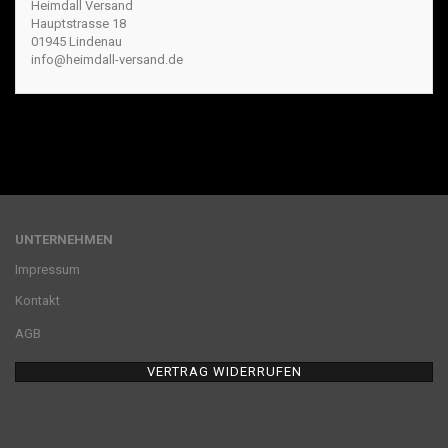
Heimdall Versand
Hauptstrasse 18
01945 Lindenau
info@heimdall-versand.de
UNTERNEHMEN
Impressum
Kontakt
AGB
VERTRAG WIDERRUFEN