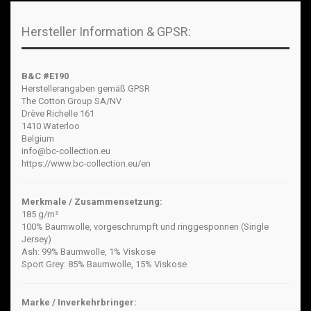
Hersteller Information & GPSR:
B&C #E190
Herstellerangaben gemäß GPSR
The Cotton Group SA/NV
Drève Richelle 161
1410 Waterloo
Belgium
info@bc-collection.eu
https://www.bc-collection.eu/en
Merkmale / Zusammensetzung:
185 g/m²
100% Baumwolle, vorgeschrumpft und ringgesponnen (Single
Jersey)
Ash: 99% Baumwolle, 1% Viskose
Sport Grey: 85% Baumwolle, 15% Viskose
Marke / Inverkehrbringer: