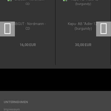
- ERBGUT - Nordmann -
Kapu- AB "Adler 12"
CD
(burgundy)
16,00 EUR
30,00 EUR
UNTERNEHMEN
Impressum