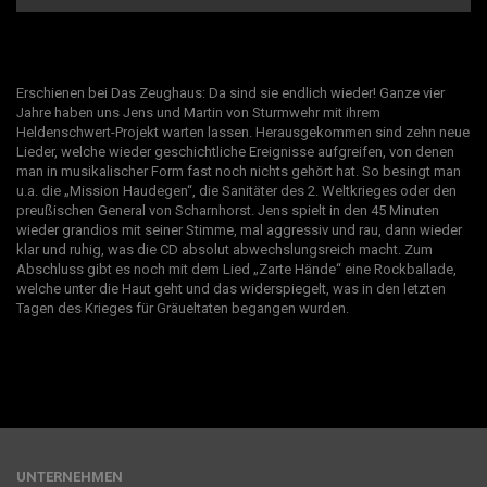
Erschienen bei Das Zeughaus: Da sind sie endlich wieder! Ganze vier
Jahre haben uns Jens und Martin von Sturmwehr mit ihrem
Heldenschwert-Projekt warten lassen. Herausgekommen sind zehn neue
Lieder, welche wieder geschichtliche Ereignisse aufgreifen, von denen
man in musikalischer Form fast noch nichts gehört hat. So besingt man
u.a. die „Mission Haudegen“, die Sanitäter des 2. Weltkrieges oder den
preußischen General von Scharnhorst. Jens spielt in den 45 Minuten
wieder grandios mit seiner Stimme, mal aggressiv und rau, dann wieder
klar und ruhig, was die CD absolut abwechslungsreich macht. Zum
Abschluss gibt es noch mit dem Lied „Zarte Hände“ eine Rockballade,
welche unter die Haut geht und das widerspiegelt, was in den letzten
Tagen des Krieges für Gräueltaten begangen wurden.
UNTERNEHMEN