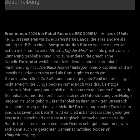
Beschreibung
Erschienen 2024 bei Rebel Records RRCD090!
Mit Voices of Unity
Teil.2, präsentieren wir zwei bärenstarke Bands, die alles andere als
untätig sind! Zum einen,
Symphonie des Blutes
welche dieses Jahr
schon mit ihrem zweiten Album
„Tag der Ehre“
mehr als positiv uns in
Erinnerung geblieben sind, und zum anderen die griechische
Kapelle
Defender
welche ebenfalls dieses Jahr eine absolute
Punktlandung mit „
The Black Hearts“
hinlegten. Beide Kapellen sind mit
jeweils 5 Lieder vertreten und als Bonus gibt es noch ein
Gemeinschaftslied. Zu SdB kann man sagen, der Zenit ist noch lange
nicht erreicht, die Jungs packen immer noch was drauf. Fetzige
Hardrock Rhythmen paaren sich mit der starken markanten Stimme, des
Schreihalses, und dennoch haben sich noch Unterstützung von Heilige
Jugend ins Boot geholt! Defender bleiben ihren punkigen Streetrock
treu, schön rotzig und mit viel Melodie! Da die Jungs echte Travelskins
sind was Livemusik betrifft, wird ein Lied in Landessprache gesungen,
eins in Italienisch und der Rest in Englisch. Tatsache, passen beide
Bands trotz ihres unterschiedlichen Genres sehr gut zusammen, was
sich dann auch im gekrönten Gemeinschaftslied
Voices of
Unity
widerspiegelt.