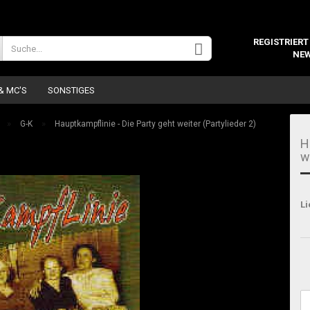
Wohnort
REGISTRIERT
NEW
 & MC'S
SONSTIGES
»
»
G-K
Hauptkampflinie - Die Party geht weiter (Partylieder 2)
H
w
Konto 
Li
Passw