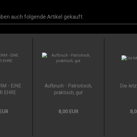
aben auch folgende Artikel gekauft:
M - EINE
Aufbruch - Patriotisch,
Die let
R EHRE
praktisch, gut
 EUR
8,00 EUR
8,