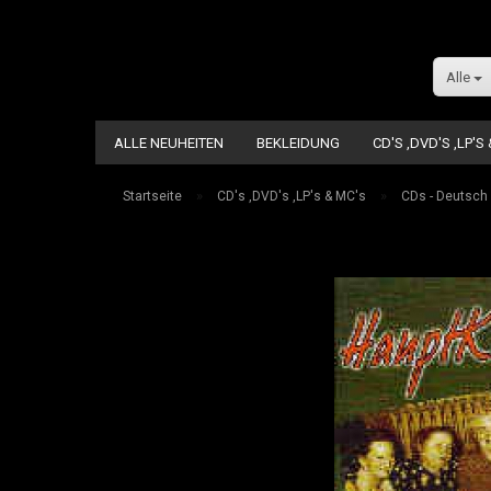
Alle
ALLE NEUHEITEN
BEKLEIDUNG
CD'S ,DVD'S ,LP'S
»
»
Startseite
CD's ,DVD's ,LP's & MC's
CDs - Deutsch