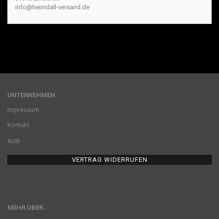
info@heimdall-versand.de
UNTERNEHMEN
Impressum
Kontakt
AGB
VERTRAG WIDERRUFEN
MEHR ÜBER...