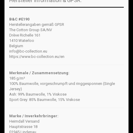
Hersteller Information & GPSR:
B&C #E190
Herstellerangaben gemäß GPSR
The Cotton Group SA/NV
Drève Richelle 161
1410 Waterloo
Belgium
info@bc-collection.eu
https://www.bc-collection.eu/en
Merkmale / Zusammensetzung:
185 g/m²
100% Baumwolle, vorgeschrumpft und ringgesponnen (Single
Jersey)
Ash: 99% Baumwolle, 1% Viskose
Sport Grey: 85% Baumwolle, 15% Viskose
Marke / Inverkehrbringer:
Heimdall Versand
Hauptstrasse 18
01945 Lindenau