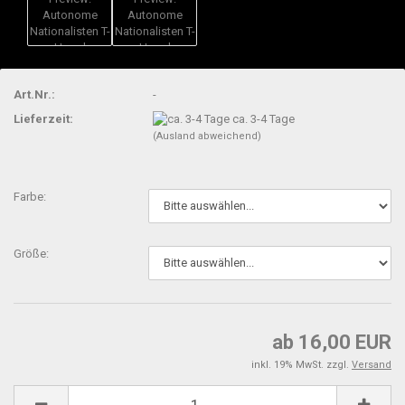
Art.Nr.:
-
Lieferzeit:
ca. 3-4 Tage
(Ausland abweichend)
Farbe:
Größe:
ab 16,00 EUR
inkl. 19% MwSt. zzgl.
Versand