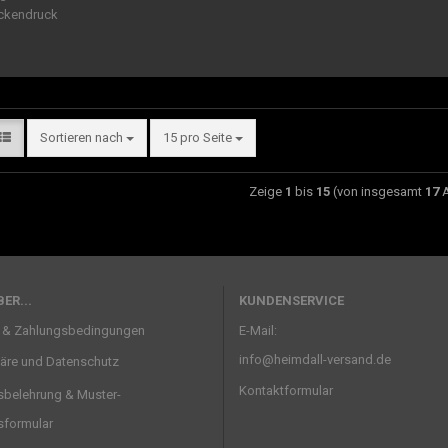
Sortieren nach
15 pro Seite
Zeige
1
bis
15
(von insgesamt
17
A
ER...
KUNDENSERVICE
 & Zahlungsbedingungen
E-Mail:
info@heimdall-versand.de
häre und Datenschutz
Kontaktformular
sbelehrung & Muster-
sformular