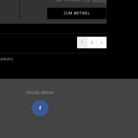
inkl. 19% MwSt. zzgl.
Versand
ZUM ARTIKEL
1
2
»
rtikeln)
SOCIAL MEDIA