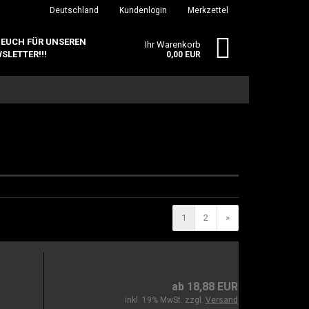
Deutschland
Kundenlogin
Merkzettel
 EUCH FÜR UNSEREN
Ihr Warenkorb
SLETTER!!!
0,00 EUR
erstellen
1
2
»
ort vergessen?
ab 18,88 EUR
inkl. 19% MwSt. zzgl.
Versand