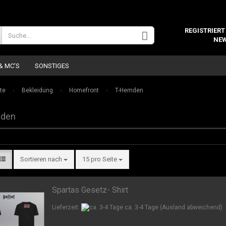
Wohnort
REGISTRIERT
NEW
 & MC'S
SONSTIGES
»
»
»
te
Bekleidung
Homefront
T-Hemden
den
Konto 
Sortieren nach
15 pro Seite
Passw
Spartas Gesetz- Shirt
Lieferzeit:
ca. 3-4 Tage
(Ausland abweichend)