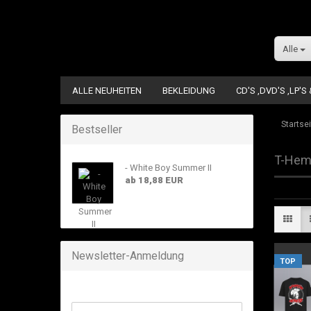
Alle
ALLE NEUHEITEN
BEKLEIDUNG
CD'S ,DVD'S ,LP'S
Startsei
Bestseller
T-Hem
- White Boy Summer II
ab 18,88 EUR
Newsletter-Anmeldung
TOP