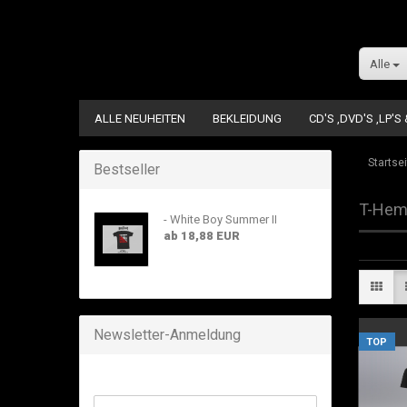
Alle
ALLE NEUHEITEN
BEKLEIDUNG
CD'S ,DVD'S ,LP'S
Startsei
Bestseller
T-Hem
- White Boy Summer II
ab 18,88 EUR
Newsletter-Anmeldung
TOP