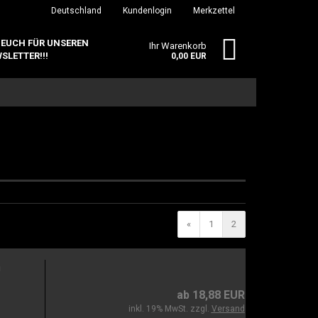
Deutschland
Kundenlogin
Merkzettel
 EUCH FÜR UNSEREN
Ihr Warenkorb
SLETTER!!!
0,00 EUR
erstellen
«
1
2
ort vergessen?
n
ab 18,88 EUR
inkl. 19% MwSt. zzgl.
Versand