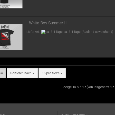
- White Boy Summer II
Lieferzeit:
ca. 3-4 Tage
(Ausland abweichend)
Sortieren nach
15 pro Seite
Zeige
16
bis
17
(von insgesamt
17
ER...
KUNDENSERVICE