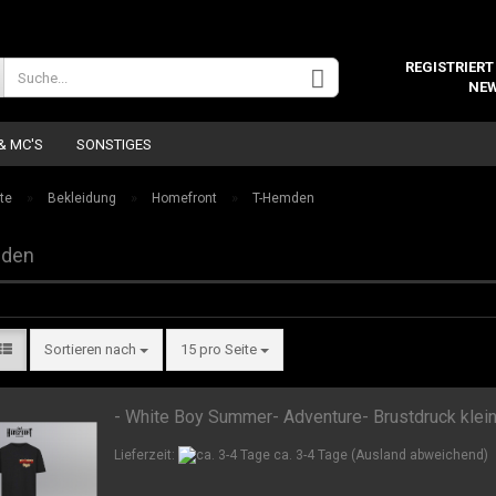
Wohnort
REGISTRIERT
NEW
 & MC'S
SONSTIGES
»
»
»
te
Bekleidung
Homefront
T-Hemden
den
Konto 
Sortieren nach
15 pro Seite
Passw
- White Boy Summer- Adventure- Brustdruck klei
Lieferzeit:
ca. 3-4 Tage
(Ausland abweichend)